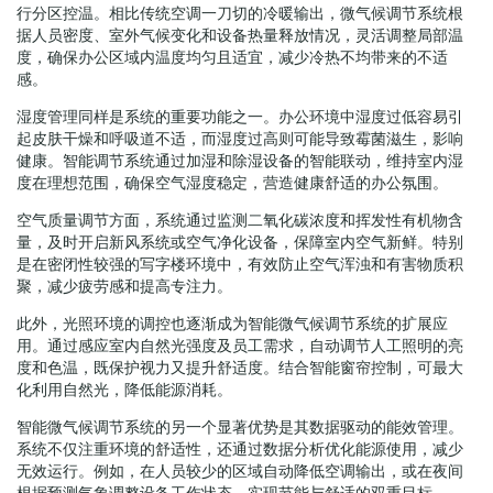
行分区控温。相比传统空调一刀切的冷暖输出，微气候调节系统根
据人员密度、室外气候变化和设备热量释放情况，灵活调整局部温
度，确保办公区域内温度均匀且适宜，减少冷热不均带来的不适
感。
湿度管理同样是系统的重要功能之一。办公环境中湿度过低容易引
起皮肤干燥和呼吸道不适，而湿度过高则可能导致霉菌滋生，影响
健康。智能调节系统通过加湿和除湿设备的智能联动，维持室内湿
度在理想范围，确保空气湿度稳定，营造健康舒适的办公氛围。
空气质量调节方面，系统通过监测二氧化碳浓度和挥发性有机物含
量，及时开启新风系统或空气净化设备，保障室内空气新鲜。特别
是在密闭性较强的写字楼环境中，有效防止空气浑浊和有害物质积
聚，减少疲劳感和提高专注力。
此外，光照环境的调控也逐渐成为智能微气候调节系统的扩展应
用。通过感应室内自然光强度及员工需求，自动调节人工照明的亮
度和色温，既保护视力又提升舒适度。结合智能窗帘控制，可最大
化利用自然光，降低能源消耗。
智能微气候调节系统的另一个显著优势是其数据驱动的能效管理。
系统不仅注重环境的舒适性，还通过数据分析优化能源使用，减少
无效运行。例如，在人员较少的区域自动降低空调输出，或在夜间
根据预测气象调整设备工作状态，实现节能与舒适的双重目标。