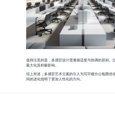
值得注意的是，多感官设计需遵循适度与协调的原则。
最大化其积极影响。
综上所述，多感官艺术元素的引入为写字楼办公氛围优
间的进化指明了更加人性化的方向。