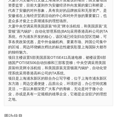
大厦作为安徽对口支援上海浦东开发建设的项目，由安徽省国
资委监管，目前大厦则作为安徽经济外向发展的窗口和桥梁，
代表了安徽的对外形象，具有良好的品牌效应和无形资产。是
安徽省在上海经济贸易活动的中心和对外开放的重要窗口，也
是众多才俊之士弄潮浦东的理想场所。
大厦中央空调采用美国原装“特灵”牌冷冻机组，和美国原装“克
雷顿”蒸汽锅炉；自动化管理系统(BAS)采用香港高科公司的TA
系统。作为浦东开发的核心，该区域已经划归自贸区范畴，可
享各类政策优惠，是中外金融机构、要素市场、跨国公司集中
的区域，周边环绕鳞次栉比的标志性建筑彰显上海国际大都市
的独特魅力。
项目主楼设置5部美国原装OTISE411高速电梯，裙楼设置6部
德国产OTISE506自动扶梯和三部客货梯；中央空调采用美国
原装特灵牌冷冻机组，和美国原装克雷顿蒸汽锅炉，自动化管
理系统采用香港高科公司的TA系统。
项目是上海浦东新区的联合办公写字楼，位于上海市浦东新区
东方路；周边交通便捷，品质出众，环境舒适，办公空间优雅
灵活，一直以来都深受广大客户的青睐，无论是对于微小企
业，亦或是具有一定规模的雄厚企业，它都是企业驻沪的理想
之地。
周边信息