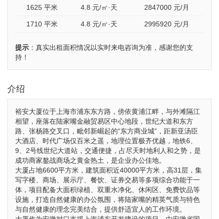
1625 平米
4.8
元/㎡·天
2847000
元/月
1710 平米
4.8
元/㎡·天
2995920
元/月
提示
：真实出租面积情况以实时来电咨询为准，感谢您的支
持！
介绍
裕安大厦位于上海市浦东东方路，傍依黄浦江畔，与外滩隔江
相望，座落在陆家嘴金融贸易区中心地段，世纪大道和东方
路、张杨路交叉口，毗邻新崛起的“东方商业城”，距新亚汤臣
大酒店、时代广场仅百米之遥，地理位置极齐优越，地铁6、
9、2号线世纪大道站，交通便捷，占尽天时地利人和之势，是
成功商家鏊战商场之黄金热土，是企业办公佳地。
大厦占地6600平方米，建筑面积近40000平方米，高31层，集
写字楼、商场、展示厅、餐饮、证券交易等多项综合功能于一
体，项目配备大面积绿植、双重水净化、休闲区、免费饮品等
设施，打造自然健康的办公氛围，将陆家嘴的精英气质与特色
与自然健康的理念完美结合，提供舒适宜人的工作环境。