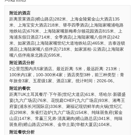
附近的酒店
距离景莱酒店(崂山路店)282米、上海金陵紫金山大酒店135
米、上海宝安大酒店218米、驿亭四季酒店(上海陆家嘴浦电路
地铁站店)676米、上海陆家嘴新梅希尔顿花园酒店815米、上
海浦东假日酒店714米、全季酒店(上海陆家嘴八佰伴店)242
米、如家酒店(上海陆家嘴世纪大道地铁站店)465米、吉泰连锁
酒店(上海陆家嘴八佰伴店)718米、如家派柏·云酒店(上海陆家
嘴八佰伴南泉北路店)595米。
附近酒店分析
2公里范围内共5家酒店。最近距离: 5米，最远距离: 213米；
100米内1家，100-300米4家；酒店类型3种，前三种类型：青
年旅舍3家、五星级1家、酒店1家。统计时间：2026-06。
附近的餐饮
距离TUK土耳其餐厅·下午茶(世纪大道店)61米、塔哈尔·新疆盛
宴(九六广场店)76米、花悦庭CHEF(九六广场店)93米、湘粤王
府宴(浦东长河国际店)336米、涮福记现切鲜羊肉火锅(世纪汇
店)298米、朱雀打边炉(九六广场店)154米、纯味斑鱼府(紫金
山店)147米、常赢三兄弟·清真涮肉(崂山路总店)341米、纯味
斑鱼府(崂山路店)296米、金华土菜(华都大厦店)104米。
附近餐饮分析