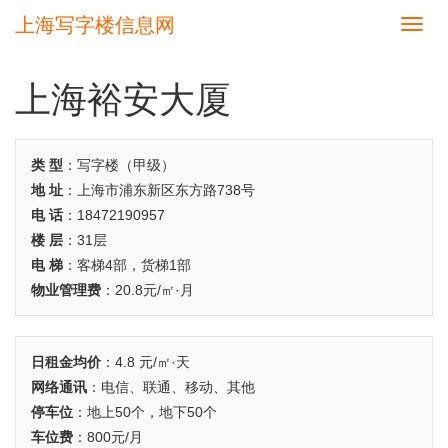
上海写字楼信息网
切
换
导
航
上海裕安大厦
类 型
：写字楼（甲级）
地 址
：上海市浦东新区东方路738号
电 话
：18472190957
楼 层
：31层
电 梯
：客梯4部，货梯1部
物业管理费
：20.8元/㎡·月
日租金均价
：4.8 元/㎡·天
网络通讯
：电信、联通、移动、其他
停车位
：地上50个，地下50个
车位费
：800元/月